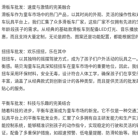
滑板车批发：速度与激情的完美融合
滑板车作为童车市场中的热门产品，以其时尚的外观、灵活的操作性和
车玩具
平台上，我们汇集了众多滑板车厂家，这些厂家不仅拥有先进的
年龄段孩子的需求。从经典的基础款滑板车到配备
LED
灯光、音乐播
惠，而且支持大量定制，无论是颜色、图案还是功能配置，都能根据您
扭扭车批发：欢乐扭扭，乐在其中
扭扭车，以其独特的摇摆驾驶方式，成为了孩子们户外活动的玩具之一
衡感。萌贝淘童车玩具深知扭扭车在童车市场中的重要地位，因此，我
扭车采用环保材料，安全无毒，设计符合人体工学，确保孩子们在享受
丰富，涵盖了从经典款式到创新设计的各种类型，而且提供灵活的批发
贴心的服务。
平衡车批发：科技与乐趣的完美结合
随着科技的进步，平衡车逐渐成为童车市场的新宠。它不仅是一种交通
玩具平台上的平衡车批发业务，汇聚了众多拥有自主研发能力和生产实
能控制系统，能够精准识别孩子的动作指令，实现稳定的行驶和灵活的
证，配备了多重保护措施，如超速预警、低电量提醒、防滑轮胎等。我